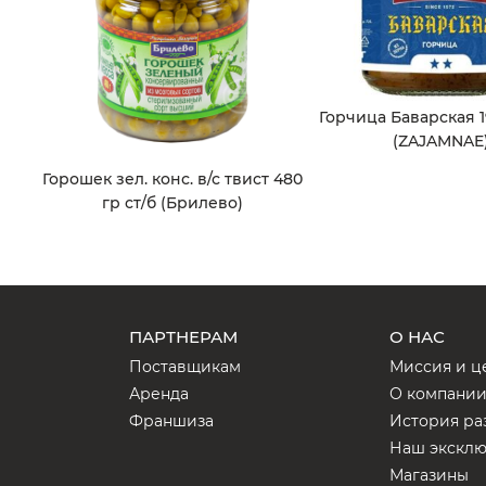
Горчица Баварская 1
(ZAJAMNAE
Горошек зел. конс. в/с твист 480
гр ст/б (Брилево)
ПАРТНЕРАМ
О НАС
Поставщикам
Миссия и ц
Аренда
О компани
Франшиза
История ра
Наш экскл
Магазины