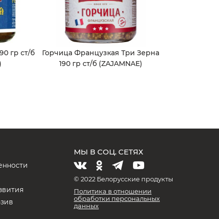
90 гр ст/б
Горчица Французкая Три Зерна
)
190 гр ст/б (ZAJAMNAE)
МЫ В СОЦ. СЕТЯХ
енности
и
© 2022 Белорусские продукты
звития
Политика в отношении
обработки персональных
юзив
данных