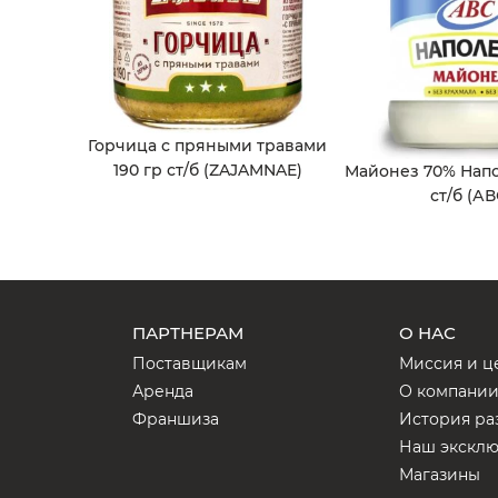
Горчица с пряными травами
190 гр ст/б (ZAJAMNAE)
Майонез 70% Напо
ст/б (АВ
ПАРТНЕРАМ
О НАС
Поставщикам
Миссия и ц
Аренда
О компани
Франшиза
История ра
Наш экскл
Магазины