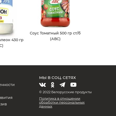
Соус Томатный 500 гр ст/б
(АВС)
леон 430 гр
С)
МЫ В СОЦ. СЕТЯХ
енности
и
© 2022 Белорусские продукты
звития
Политика в отношении
обработки персональных
юзив
данных