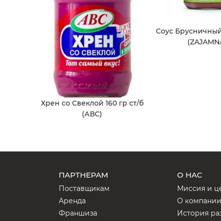
Соус Брусничный 
(ZAJAMN
Хрен со Свеклой 160 гр ст/б
(АВС)
ПАРТНЕРАМ
О НАС
Поставщикам
Миссия и ц
Аренда
О компани
Франшиза
История ра