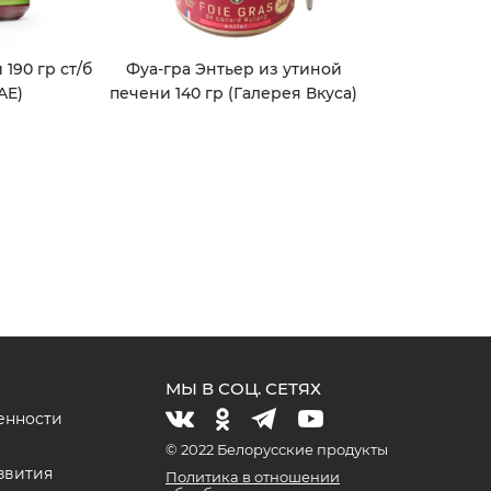
190 гр ст/б
Фуа-гра Энтьер из утиной
AE)
печени 140 гр (Галерея Вкуса)
МЫ В СОЦ. СЕТЯХ
енности
и
© 2022 Белорусские продукты
звития
Политика в отношении