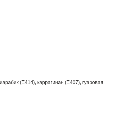
арабик (Е414), каррагинан (Е407), гуаровая