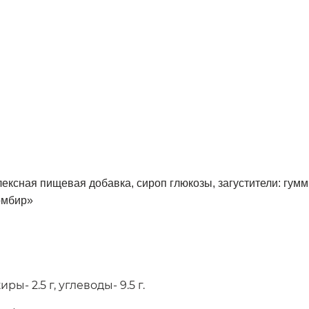
ксная пищевая добавка, сироп глюкозы, загустители: гумми
омбир»
иры- 2.5 г, углеводы- 9.5 г.