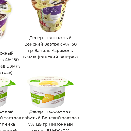
Десерт творожный
Венский Завтрак 4% 150
гр Ваниль Карамель
рожный
БЗМЖ (Венский Завтрак)
к 4% 150
лад БЗМЖ
втрак)
рожный
Десерт творожный
й завтрак
взбитый Венский завтрак
мляника
7% 125 гр Лимонный
олочный
пирог БЗМЖ (ПУ