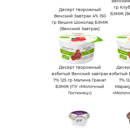
Венский
гр Клу
Десерт творожный
БЗМЖ (Ве
Венский Завтрак 4% 150
гр Вишня Шоколад БЗМЖ
(Венский Завтрак)
Десерт творожный
Десер
взбитый Венский завтрак
взбитый 
7% 125 гр Малина Гранат
7% 1
БЗМЖ (ПУ «Молочный
Марак
Гостинец»)
«Молочн