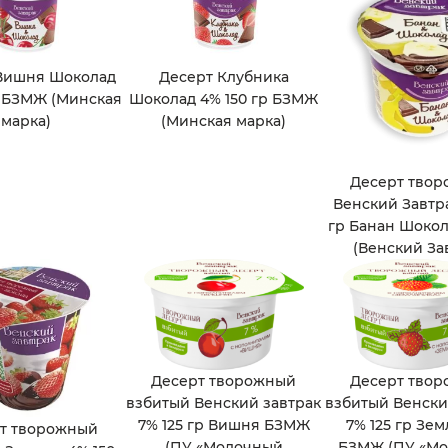
Вишня Шоколад
Десерт Клубника
р БЗМЖ (Минская
Шоколад 4% 150 гр БЗМЖ
марка)
(Минская марка)
Десерт тво
Венский Завтра
гр Банан Шоко
(Венский За
Десерт творожный
Десерт тво
взбитый Венский завтрак
взбитый Венски
7% 125 гр Вишня БЗМЖ
7% 125 гр Зе
т творожный
(ПУ «Молочный
БЗМЖ (ПУ «М