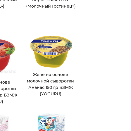
»)
«Молочный Гостинец»)
Желе на основе
молочной сыворотки
снове
Ананас 150 гр БЗМЖ
воротки
(YOGURU)
гр БЗМЖ
U)