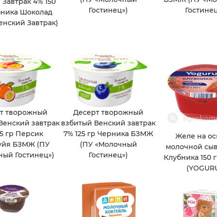
 Завтрак 4% 150
Гостинец»)
Гостинец
бника Шоколад
нский Завтрак)
т творожный
Десерт творожный
Венский завтрак
взбитый Венский завтрак
25 гр Персик
7% 125 гр Черника БЗМЖ
Желе на о
уйя БЗМЖ (ПУ
(ПУ «Молочный
молочной сы
ый Гостинец»)
Гостинец»)
Клубника 150 
(YOGUR