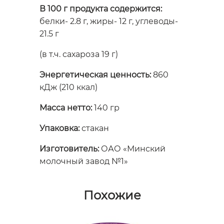
В 100 г продукта содержится:
белки- 2.8 г, жиры- 12 г, углеводы-
21.5 г
(в т.ч. сахароза 19 г)
Энергетическая ценность:
860
кДж (210 ккал)
Масса нетто:
140 гр
Упаковка:
стакан
Изготовитель:
ОАО «Минский
молочный завод №1»
Похожие