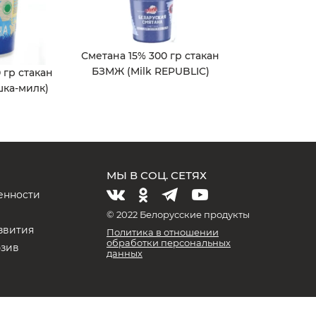
Сметана 15% 300 гр стакан
БЗМЖ (Milk REPUBLIC)
 гр стакан
ка-милк)
МЫ В СОЦ. СЕТЯХ
енности
и
© 2022 Белорусские продукты
звития
Политика в отношении
обработки персональных
юзив
данных