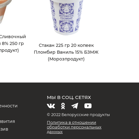
 Сливочный
 8% 250 гр
Стакан 225 гр 20 копеек
родукт)
Пломбир Ваниль 15% БЗМЖ
(Морозпродукт)
МЫ В СОЦ. СЕТЯХ
енности
и
© 2022 Белорусские продукты
звития
Политика в отношении
обработки персональных
юзив
данных