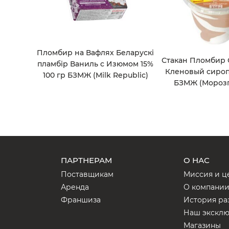
Пломбир на Вафлях Беларускi
Стакан Пломбир
пламбiр Ваниль с Изюмом 15%
Кленовый сироп
100 гр БЗМЖ (Milk Republic)
БЗМЖ (Морозп
ПАРТНЕРАМ
О НАС
Поставщикам
Миссия и ц
Аренда
О компани
Франшиза
История ра
Наш экскл
Магазины