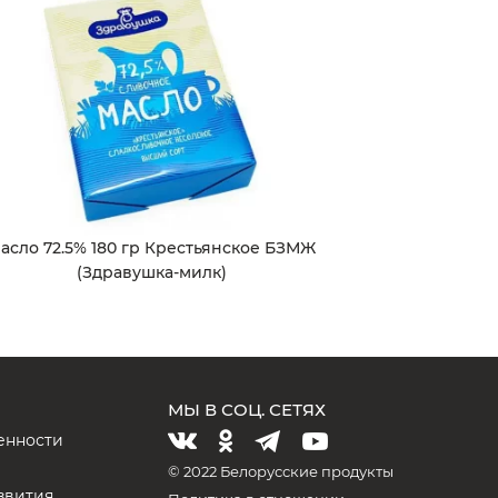
асло 72.5% 180 гр Крестьянское БЗМЖ
(Здравушка-милк)
МЫ В СОЦ. СЕТЯХ
енности
и
© 2022 Белорусские продукты
звития