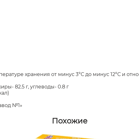
емпературе хранения от минус 3°С до минус 12°С и от
 жиры- 82.5 г, углеводы- 0.8 г
кал)
авод №1»
Похожие