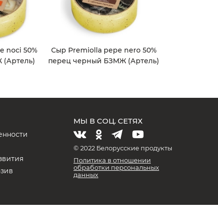
le noci 50%
Сыр Premiolla pepe nero 50%
 (Артель)
перец черный БЗМЖ (Артель)
МЫ В СОЦ. СЕТЯХ
енности
и
© 2022 Белорусские продукты
звития
Политика в отношении
обработки персональных
юзив
данных