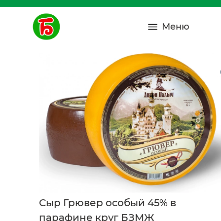
Меню
Сыр Грювер особый 45% в
парафине круг БЗМЖ