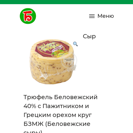
Меню
Сыр
Трюфель Беловежский
40% с Пажитником и
Грецким орехом круг
БЗМЖ (Беловежские
сыры)