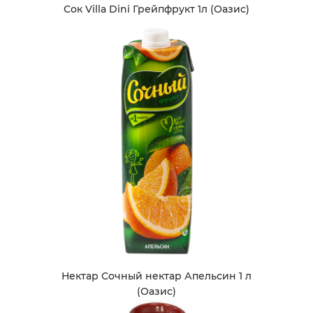
Сок Villa Dini Грейпфрукт 1л (Оазис)
Нектар Сочный нектар Апельсин 1 л
(Оазис)