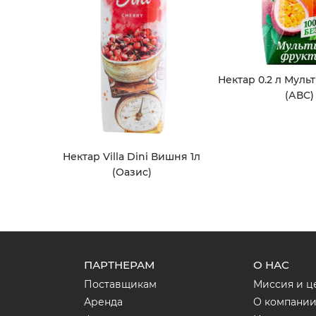
Нектар 0.2 л Мул
(АВС)
Нектар Villa Dini Вишня 1л
(Оазис)
ПАРТНЕРАМ
О НАС
Поставщикам
Миссия и ц
Аренда
О компани