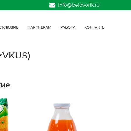
info@beldvorik.ru
СКЛЮЗИВ
ПАРТНЕРАМ
РАБОТА
КОНТАКТЫ
AzVKUS)
жие