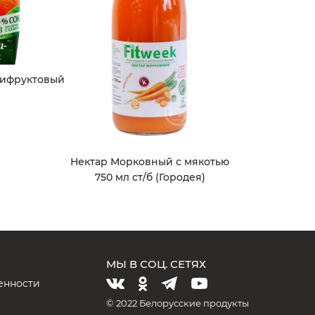
ьтифруктовый
Нектар Морковный с мякотью
750 мл ст/б (Городея)
МЫ В СОЦ. СЕТЯХ
енности
и
© 2022 Белорусские продукты