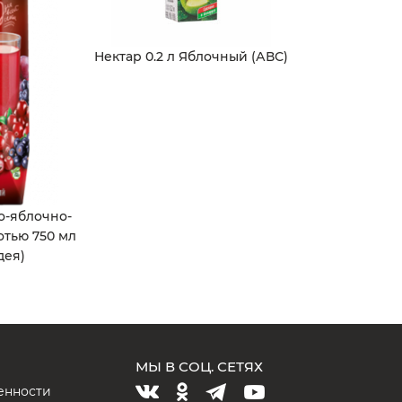
Нектар 0.2 л Яблочный (АВС)
о-яблочно-
отью 750 мл
дея)
МЫ В СОЦ. СЕТЯХ
енности