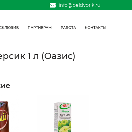
info@beldvorik.ru
СКЛЮЗИВ
ПАРТНЕРАМ
РАБОТА
КОНТАКТЫ
рсик 1 л (Оазис)
жие