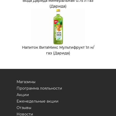
Вода Дарида минеральная 0.75 л газ
(Дарида)
Напиток ВитаМикс Мультифрукт 1л н/
газ (Дарида)
Магазины
Программа лояльности
Акции
Еженедельные акции
Отзывы
Новости