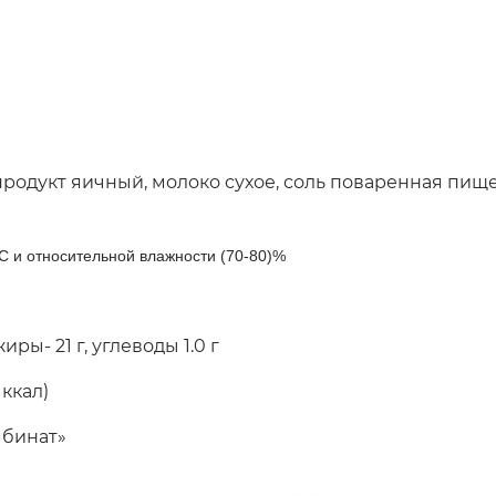
,продукт яичный, молоко сухое, соль поваренная пищ
C и относительной влажности (70-80)%
 жиры- 21 г, углеводы 1.0 г
 ккал)
мбинат»