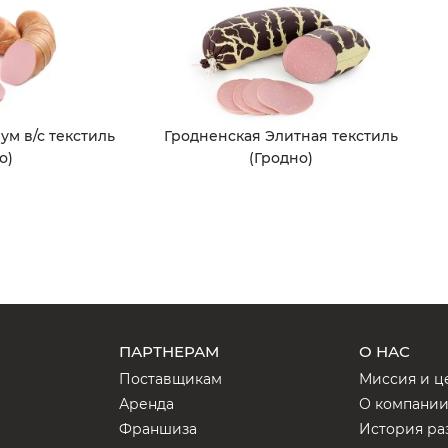
м в/с текстиль
Гродненская Элитная текстиль
о)
(Гродно)
ПАРТНЕРАМ
О НАС
Поставщикам
Миссия и ц
Аренда
О компани
Франшиза
История ра