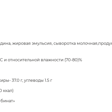
овядина, жировая эмульсия, сыворотка молочная,прод
° C и относительной влажности (70-80)%
 жиры- 37.0 г, углеводы 1.5 г
0 ккал)
мбинат»