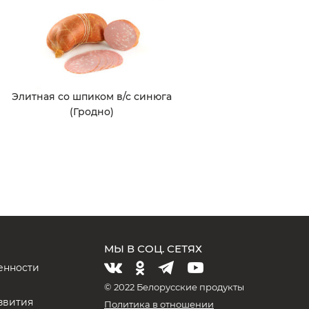
Элитная со шпиком в/с синюга
(Гродно)
МЫ В СОЦ. СЕТЯХ
енности
и
© 2022 Белорусские продукты
звития
Политика в отношении