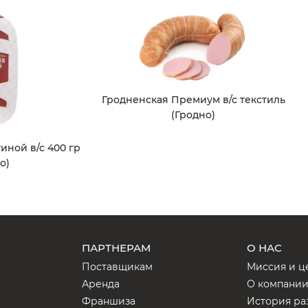
Гродненская Премиум в/с текстиль
(Гродно)
иной в/с 400 гр
о)
ПАРТНЕРАМ
О НАС
Поставщикам
Миссия и ц
Аренда
О компани
Франшиза
История ра