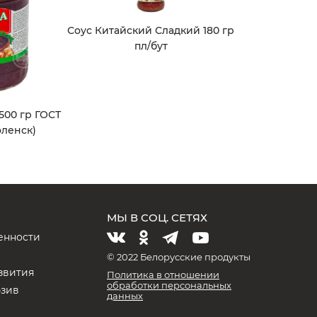
Соус Китайский Сладкий 180 гр
пл/бут
500 гр ГОСТ
оленск)
МЫ В СОЦ. СЕТЯХ
енности
и
© 2022 Белорусские продукты
звития
Политика в отношении
обработки персональных
юзив
данных