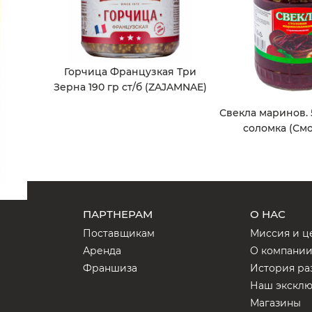
Горчица Французкая Три
Зерна 190 гр ст/б (ZAJAMNAE)
Свекла маринов. 
соломка (См
ПАРТНЕРАМ
О НАС
Поставщикам
Миссия и ц
Аренда
О компани
Франшиза
История ра
Наш экскл
Магазины