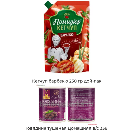
Кетчуп барбекю 250 гр дой-пак
Говядина тушеная Домашняя в/с 338