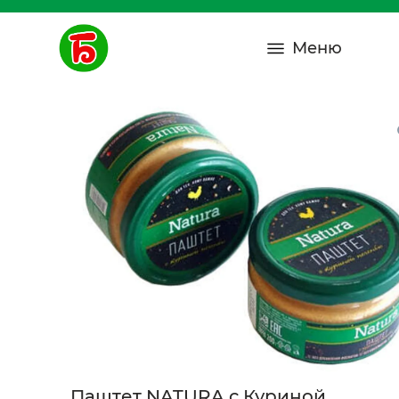
Меню
Паштет NATURA с Куриной