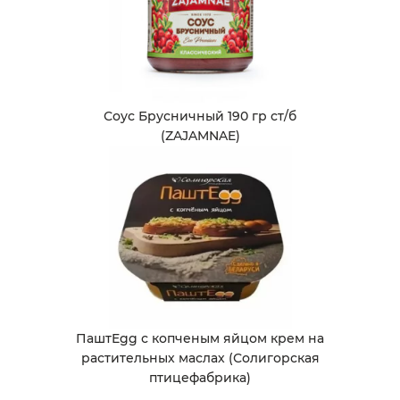
Соус Брусничный 190 гр ст/б
(ZAJAMNAE)
ПаштEgg с копченым яйцом крем на
растительных маслах (Солигорская
птицефабрика)