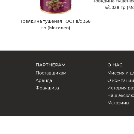
Говядина тушена
в/с 338 гр (М
Говядина тушеная ГОСТ в/с 338
гр (Могилев)
ПАРТНЕРАМ
О НАС
Поставщикам
Миссия и ц
Аренда
О компани
Франшиза
История ра
Наш экскл
Магазины