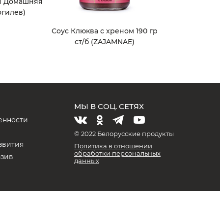
я Домашняя
огилев)
Соус Клюква с хреном 190 гр
ст/б (ZAJAMNAE)
МЫ В СОЦ. СЕТЯХ
енности
и
© 2022 Белорусские продукты
звития
Политика в отношении
обработки персональных
юзив
данных