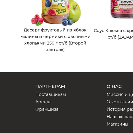
Десерт фруктовый из яблок,
Соус Клюква с хр
малины и черники с овсяными
ст/б (ZAJA
хлопьями 250 г ст/б (Второй
завтрак)
ПАРТНЕРАМ
О НАС
Поставщикам
Миссия и ц
Аренда
О компани
Франшиза
История ра
Наш экскл
Магазины