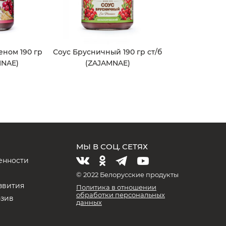
еном 190 гр
Соус Брусничный 190 гр ст/б
MNAE)
(ZAJAMNAE)
МЫ В СОЦ. СЕТЯХ
енности
и
© 2022 Белорусские продукты
звития
Политика в отношении
обработки персональных
юзив
данных