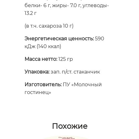
белки- 6 г, жиры- 7.0 г, углеводы-
13.2 г
(в т.ч. сахароза 10 г)
Энергетическая ценность:
590
кДж (140 ккал)
Масса нетто:
125 гр
Упаковка:
зап. п/ст. стаканчик
Изготовитель:
ПУ «Молочный
гостинец»
Похожие