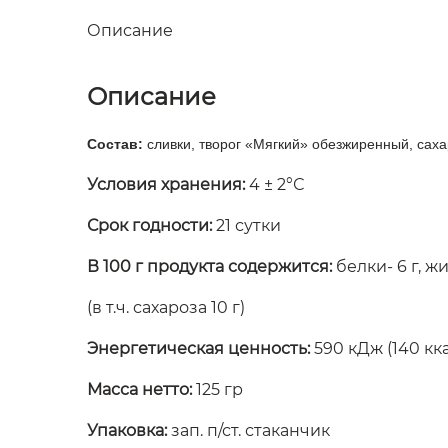
Описание
Описание
Состав:
сливки, творог «Мягкий» обезжиренный, саха
Условия хранения:
4 ± 2°С
Срок годности:
21 сутки
В 100 г продукта содержится:
белки- 6 г, жи
(в т.ч. сахароза 10 г)
Энергетическая ценность:
590 кДж (140 кк
Масса нетто:
125 гр
Упаковка:
зап. п/ст. стаканчик