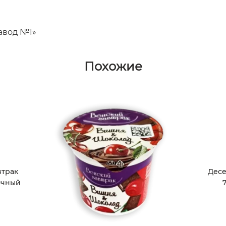
авод №1»
Похожие
втрак
Десе
очный