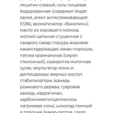
лецитин соевый, соль пищевая
йодированная (содержит йодат
калия, агент антислеживающий
Е536), ароматизатор «Ванилин»);
масло из коровьего молока,
молоко цельное сгущенное с
сахаром; сахар; глазурь жировая
какаосодержащая; какао-порошок,
патока крахмальная (сироп
глюкозный), сыворотка молочная
сухая, эмульгатор моно-и
диглицериды жирных кислот,
стабилизаторы (камедь
рожкового дерева, гуаровая
камедь, каррагинан,
карбоксиметилцеллюлоза
натриевая соль), шоколад темный
в порошке (какао-тертое, сахар,