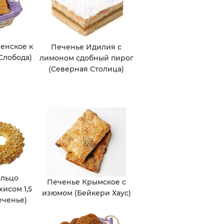
енское к
Печенье Идилия с
Слобода)
лимоном сдобный пирог
(Северная Столица)
ольцо
Печенье Крымское с
хисом 1,5
изюмом (Бейкери Хаус)
еченье)