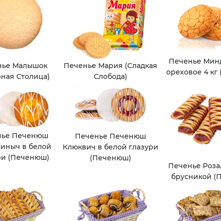
Печенье Мин
нье Малышок
Печенье Мария (Сладкая
ореховое 4 кг
рная Столица)
Слобода)
нье Печенюш
Печенье Печенюш
иныч в белой
Клюквич в белой глазури
ри (Печенюш)
(Печенюш)
Печенье Роза
брусникой (П