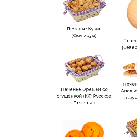
Печенье Кукис
(Свитхоум)
Пече
(Севе
Пече
Печенье Орешки со
Апельс
сгущенкой (КФ Русское
глазу
Печенье)