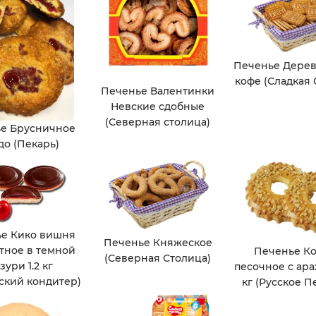
Печенье Дерев
кофе (Сладкая 
Печенье Валентинки
Невские сдобные
(Северная столица)
е Брусничное
до (Пекарь)
е Кико вишня
Печенье Княжеское
тное в темной
Печенье К
(Северная Столица)
зури 1.2 кг
песочное с ара
ский кондитер)
кг (Русское П